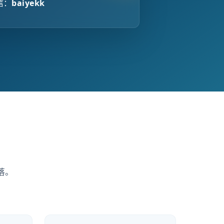
信：
baiyekk
落。